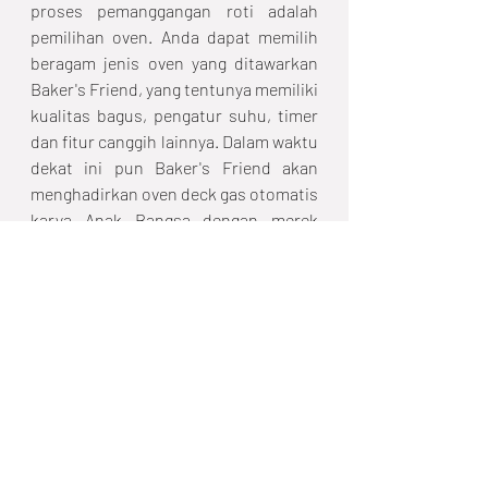
proses pemanggangan roti adalah 
pemilihan oven. Anda dapat memilih 
beragam jenis oven yang ditawarkan 
Baker's Friend, yang tentunya memiliki 
kualitas bagus, pengatur suhu, timer 
dan fitur canggih lainnya. Dalam waktu 
dekat ini pun Baker's Friend akan 
menghadirkan oven deck gas otomatis 
karya Anak Bangsa dengan merek 
Baker’s Friend Ultra. Bagi Anda yang 
ingin mengetahui lebih lanjut 
mengenai produk ini silahkan follow 
Instagram kami di bakersfriend_id.