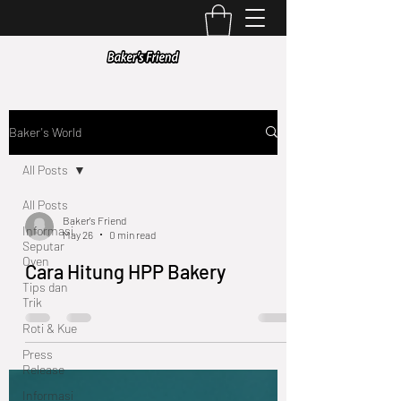
Baker's World
All Posts
All Posts
Baker's Friend
Informasi
May 26
0 min read
Seputar
Oven
Cara Hitung HPP Bakery
Tips dan
Trik
Roti & Kue
Press
Release
Informasi