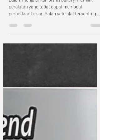
untuk Kebutuhan Anda
Dalam menjalankan bisnis bakery, memiliki
peralatan yang tepat dapat membuat
perbedaan besar. Salah satu alat terpenting di
setiap bakery adalah mixer roti yang andal.
Memilih mixer roti yang efisien dan sesuai
dengan kebutuhan spesifik Anda dapat
menghemat waktu, meningkatkan kualitas
produk, dan meningkatkan produktivitas
secara keseluruhan. Dalam artikel ini, Anda
akan dipandu melalui semua yang perlu
diketahui untuk memilih mixer yang sempurna
untuk bakery Anda. Mengapa M