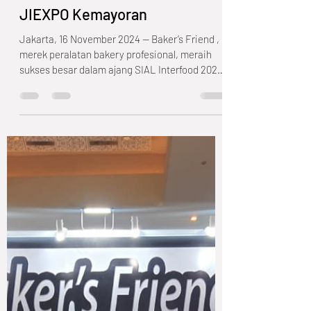
Baker's Friend
Nov 16, 2024
2 min read
Sukses Besar Baker’s Friend di
Pameran SIAL Interfood 2024
JIEXPO Kemayoran
Jakarta, 16 November 2024 — Baker’s Friend ,
merek peralatan bakery profesional, meraih
sukses besar dalam ajang SIAL Interfood 2024 ,
pameran industri makanan dan minuman
terbesar di Indonesia yang berlangsung pada
13–16 November 2024 di Jakarta International
Expo (JIEXPO) Kemayoran . Sebagai salah satu
pemain utama di industri mesin bakery
nasional , Baker’s Friend kembali menegaskan
komitmennya untuk menghadirkan teknologi