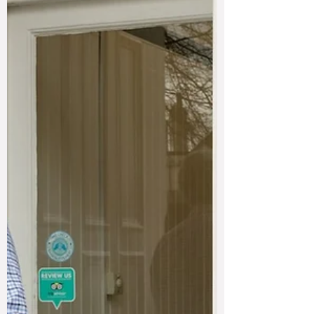
Black” di SIAL Interfood 2023
Jakarta, 11 November 2023 — Merek peralatan
bakery profesional Baker’s Friend kembali
hadir pada ajang pameran internasional SIAL
Interfood 2023 yang berlangsung pada 8–11
November 2023 di Jakarta International Expo
(JIEXPO) Kemayoran, dengan tema khusus
“Bake with Confidence, Bake in Black” .
Keikutsertaan Baker’s Friend dalam pameran
ini menegaskan komitmennya untuk
menghadirkan peralatan bakery berkualitas
tinggi bagi pengusaha roti dan kue di
Indonesia, serta memperkuat