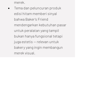
merek.
Tema dan peluncuran produk 
edisi hitam memberi sinyal 
bahwa Baker’s Friend 
mendengarkan kebutuhan pasar 
untuk peralatan yang tampil 
bukan hanya fungsional tetapi 
juga estetis — relevan untuk 
bakery yang ingin membangun 
merek visual.
Tentang Baker’s Friend
Baker’s Friend adalah merek mesin 
dan peralatan bakery yang berfokus 
pada efisiensi energi, hasil 
panggangan konsisten, dan layanan 
purna jual nasional di Indonesia. 
Produk-produk Baker’s Friend 