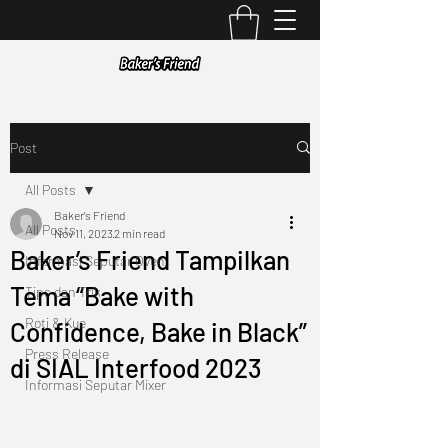
Post
All Posts
Baker's Friend
All Posts
Nov 11, 2023
2 min read
Baker’s Friend Tampilkan
Informasi Seputar Oven
Tema “Bake with
Tips dan Trik
Roti & Kue
Confidence, Bake in Black”
Press Release
di SIAL Interfood 2023
Informasi Seputar Mixer