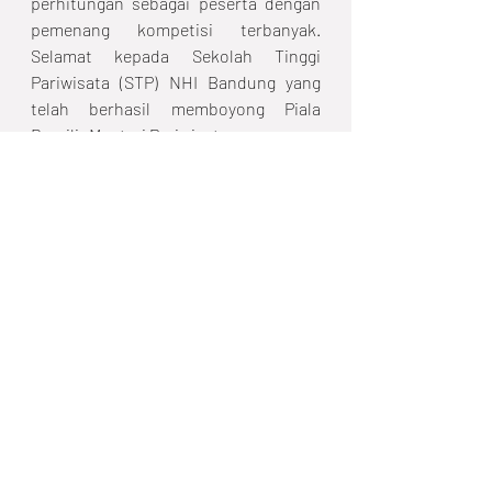
perhitungan sebagai peserta dengan 
pemenang kompetisi terbanyak. 
Selamat kepada Sekolah Tinggi 
Pariwisata (STP) NHI Bandung yang 
telah berhasil memboyong Piala 
Bergilir Menteri Pariwisata.
Baker’s Friend berharap melalui ajang 
kompetisi seperti ini dapat menambah 
semangat untuk memajukan industri 
roti di Indonesia melalui sumber daya 
manusia yang unggul dan berkualitas. 
Sampai bertemu di the 2nd NTSC 
2020!
Press Release