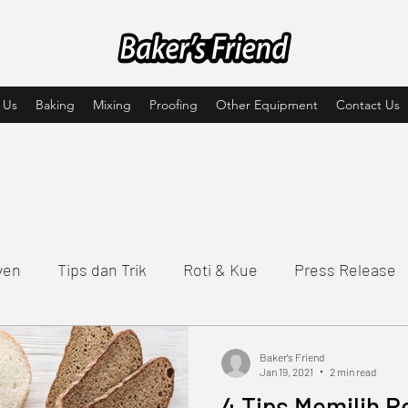
 Us
Baking
Mixing
Proofing
Other Equipment
Contact Us
ven
Tips dan Trik
Roti & Kue
Press Release
Baker's Friend
Jan 19, 2021
2 min read
4 Tips Memilih 