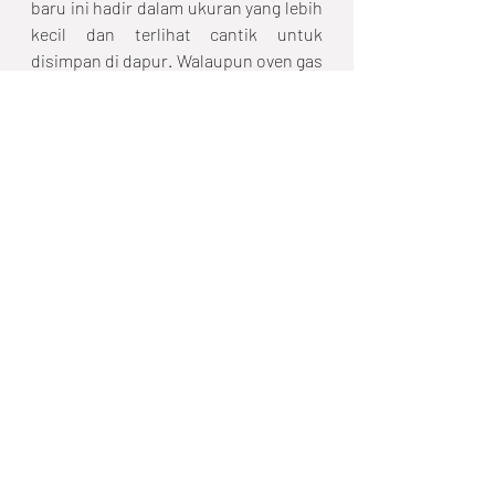
baru ini hadir dalam ukuran yang lebih 
kecil dan terlihat cantik untuk 
disimpan di dapur. Walaupun oven gas 
dan listrik sudah tercipta, namun 
tentu saja oven kayu dan oven 
batubara masih berguna bagi mereka 
yang tidak punya akses gas dan listrik 
di rumahnya. Seiring berjalannya 
waktu, oven semakin berkembang. 
Bahkan saat ini sudah muncul oven 
gas otomatis yang menawarkan 
keunggulan yang lebih baik dari oven 
gas manual sebelumnya. Dengan 
komitmen untuk memajukan industri 
kue dan roti di Indonesia, Baker's 
Friend akan menghadirkan oven gas 
otomatis buatan putra-putri 
Indonesia dengan merek Baker's 
Friend Ultra.