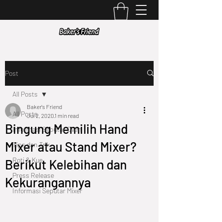
Post
All Posts
Baker's Friend
All Posts
Jul 2, 2020
1 min read
Bingung Memilih Hand
Informasi Seputar Oven
Mixer atau Stand Mixer?
Tips dan Trik
Roti & Kue
Berikut Kelebihan dan
Press Release
Kekurangannya
Informasi Seputar Mixer