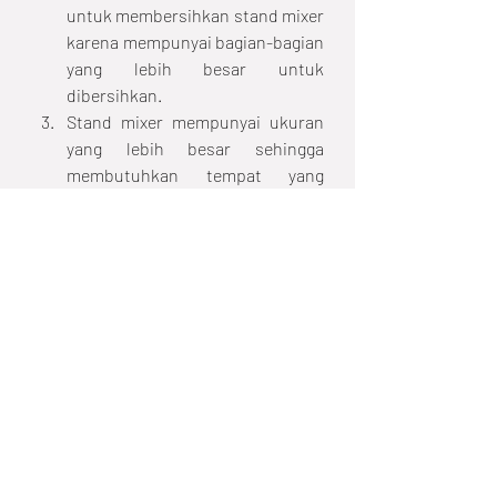
untuk membersihkan stand mixer 
karena mempunyai bagian-bagian 
yang lebih besar untuk 
dibersihkan.
Stand mixer mempunyai ukuran 
yang lebih besar sehingga 
membutuhkan tempat yang 
lumayan luas untuk 
menyimpannya dan lebih sulit 
untuk dipindah-pindahkan.
Informasi Seputar Mixer
Recent Posts
See All