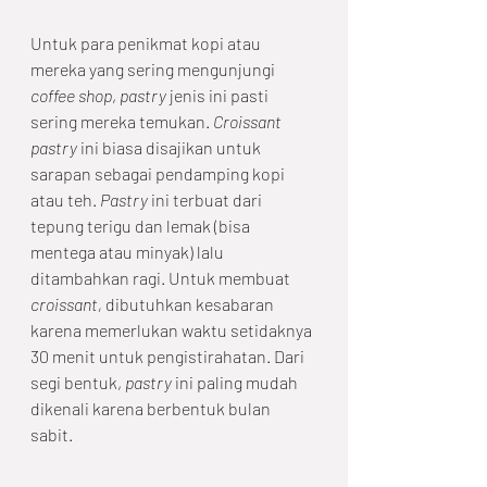
Untuk para penikmat kopi atau 
mereka yang sering mengunjungi 
coffee shop
, 
pastry
 jenis ini pasti 
sering mereka temukan. 
Croissant 
pastry
 ini biasa disajikan untuk 
sarapan sebagai pendamping kopi 
atau teh. 
Pastry
 ini terbuat dari 
tepung terigu dan lemak (bisa 
mentega atau minyak) lalu 
ditambahkan ragi. Untuk membuat 
croissant,
 dibutuhkan kesabaran 
karena memerlukan waktu setidaknya 
30 menit untuk pengistirahatan. Dari 
segi bentuk, 
pastry
 ini paling mudah 
dikenali karena berbentuk bulan 
sabit. 