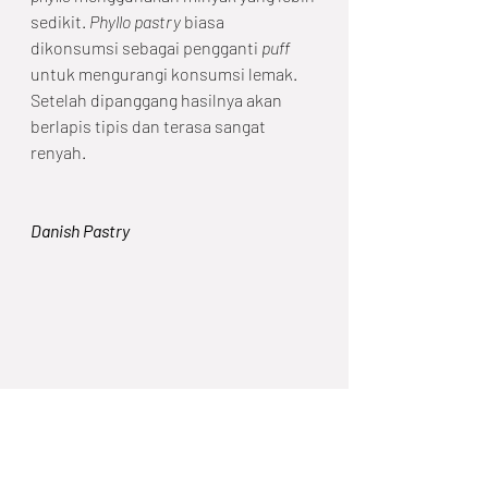
sedikit. 
Phyllo pastry
 biasa 
dikonsumsi sebagai pengganti 
puff
untuk mengurangi konsumsi lemak. 
Setelah dipanggang hasilnya akan 
berlapis tipis dan terasa sangat 
renyah. 
Danish Pastry
Danish pastry
 mirip dengan 
croissant
, 
tetapi pembuatannya tidak 