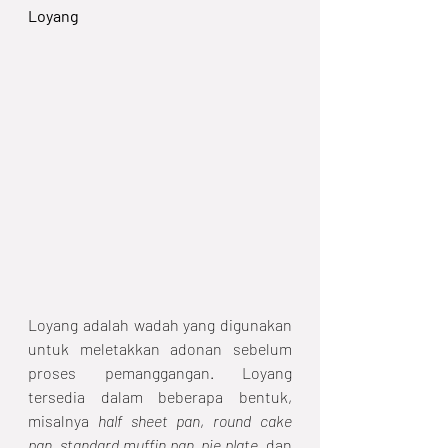
Loyang
Loyang adalah wadah yang digunakan 
untuk meletakkan adonan sebelum 
proses pemanggangan. Loyang 
tersedia dalam beberapa bentuk, 
misalnya 
half sheet pan
, 
round cake 
pan
, 
standard muffin pan
, 
pie plate
, dan 