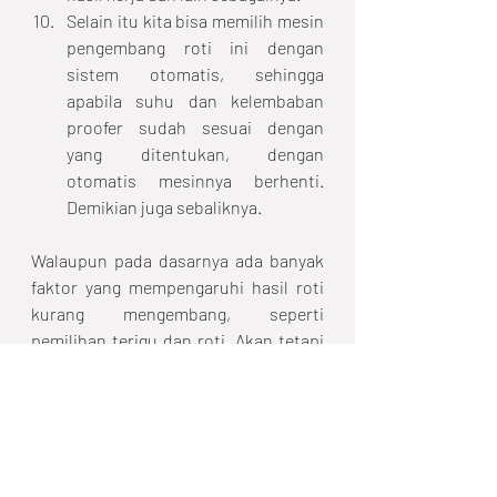
Selain itu kita bisa memilih mesin 
pengembang roti ini dengan 
sistem otomatis, sehingga 
apabila suhu dan kelembaban 
proofer sudah sesuai dengan 
yang ditentukan, dengan 
otomatis mesinnya berhenti. 
Demikian juga sebaliknya.
Walaupun pada dasarnya ada banyak 
faktor yang mempengaruhi hasil roti 
kurang mengembang, seperti 
pemilihan terigu dan roti. Akan tetapi 
kita juga harus memaksimalkan 
mesin-mesin pendukung pembuatan 
roti yang maksimal seperti mixer, oven 
dan proofer. Selamat mencoba!
Tips dan Trik